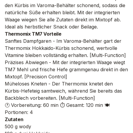
den Kürbis im Varoma-Behälter schonend, sodass die
natürliche Süße erhalten bleibt. Mit der integrierten
Waage wiegen Sie alle Zutaten direkt im Mixtopf ab.
Ideal als herbstlicher Snack oder Beilage.
Thermomix TM7 Vorteile
Sanftes Dampfgaren - Im Varoma-Behälter gart der
Thermomix Hokkaido-Kürbis schonend, wertvolle
Vitamine bleiben vollständig erhalten. [Multi-Function]
Präzises Abwiegen - Mit der integrierten Waage wiegt
TM7 Mehl und frische Hefe grammgenau direkt in den
Mixtopf. [Precision Control]
Müheloses Kneten - Der Thermomix knetet den
Kürbis-Hefeteig samtweich, während Sie bereits das
Backblech vorbereiten. [Multi-Function]
🕐 Vorbereitung: 60 min
⏱️ Gesamt: 120 min
🍽️
Portionen: 4
Zutaten
500 g wody