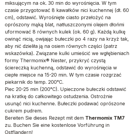
miksującym na ok. 30 min do wyrośnięcia. W tym
czasie przygotować 8 kawałków nici kuchennej (dł. 60
cm), odstawić. Wyrośnięte ciasto przełożyć na
oprószony mąką blat, natłuszczonymi olejem dłońmi
uformować 8 równych kulek (ok. 60 g). Każdą kulkę
owinąć nicią, owijając bułeczki po 4 razy na krzyż tak,
aby nić dzieliła ją na osiem równych części (patrz
wskazówka). Związane kulki umieścić we wgłębieniach
formy Thermomix® Nester, przykryć czystą
ściereczką kuchenną, odstawić do wyrośnięcia w
ciepłe miejsce na 15-20 min. W tym czasie rozgrzać
piekarnik do temp. 200°C.
Piec 20-25 min (200°C). Upieczone bułeczki odstawić
na kratkę do całkowitego ostudzenia. Ostrożnie
usunąć nici kuchenne. Bułeczki podawać oprószone
cukrem pudrem.
Bereiten Sie dieses Rezept mit dem
Thermomix TM7
zu. Buchen Sie eine kostenlose Vorführung in
Ostflandern!