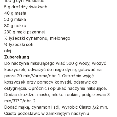
100 g dyni Hokkaido
5 g drożdży świeżych
40 g masła
50 g mleka
80 g cukru
230 g mąki pszennej
⅓ łyżeczki cynamonu, mielonego
¼ łyżeczki soli
olej
Zubereitung
Do naczynia miksującego wlać 500 g wody, włożyć
koszyczek, odważyć do niego dynię, gotować na
parze 20 min/Varoma/obr. 1. Ostrożnie wyjąć
koszyczek przy pomocy kopystki, odstawić do
ostygnięcia. Opróżnić i opłukać naczynie miksujące.
Dodać drożdże, masło, mleko i cukier, podgrzewać 3
min/37°C/obr. 2.
Dodać mąkę, cynamon i sól, wyrobić Ciasto /2 min.
Ciasto pozostawić w zamkniętym naczyniu