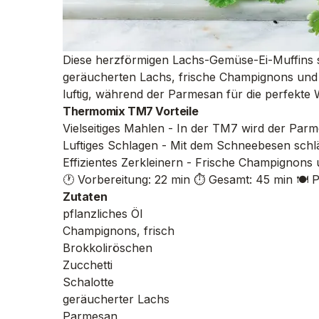
Diese herzförmigen Lachs-Gemüse-Ei-Muffins sin
geräucherten Lachs, frische Champignons und B
luftig, während der Parmesan für die perfekte 
Thermomix TM7 Vorteile
Vielseitiges Mahlen - In der TM7 wird der Par
Luftiges Schlagen - Mit dem Schneebesen schlä
Effizientes Zerkleinern - Frische Champignons 
🕐 Vorbereitung: 22 min
⏱️ Gesamt: 45 min
🍽️ 
Zutaten
pflanzliches Öl
Champignons, frisch
Brokkoliröschen
Zucchetti
Schalotte
geräucherter Lachs
Parmesan