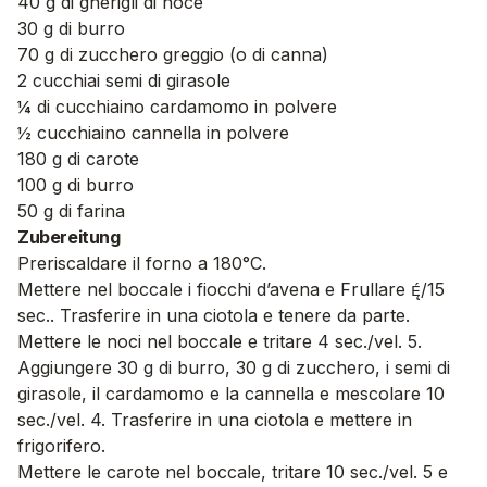
40 g di gherigli di noce
30 g di burro
70 g di zucchero greggio (o di canna)
2 cucchiai semi di girasole
¼ di cucchiaino cardamomo in polvere
½ cucchiaino cannella in polvere
180 g di carote
100 g di burro
50 g di farina
Zubereitung
Preriscaldare il forno a 180°C.
Mettere nel boccale i fiocchi d’avena e Frullare /15
sec.. Trasferire in una ciotola e tenere da parte.
Mettere le noci nel boccale e tritare 4 sec./vel. 5.
Aggiungere 30 g di burro, 30 g di zucchero, i semi di
girasole, il cardamomo e la cannella e mescolare 10
sec./vel. 4. Trasferire in una ciotola e mettere in
frigorifero.
Mettere le carote nel boccale, tritare 10 sec./vel. 5 e