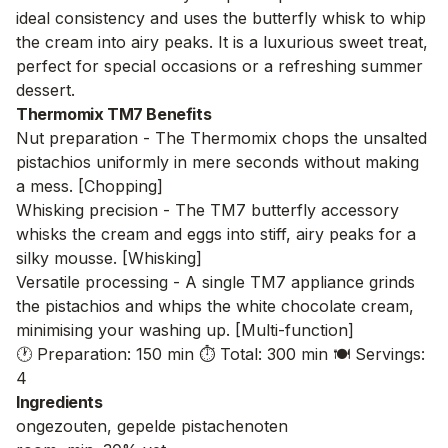
ideal consistency and uses the butterfly whisk to whip
the cream into airy peaks. It is a luxurious sweet treat,
perfect for special occasions or a refreshing summer
dessert.
Thermomix TM7 Benefits
Nut preparation - The Thermomix chops the unsalted
pistachios uniformly in mere seconds without making
a mess. [Chopping]
Whisking precision - The TM7 butterfly accessory
whisks the cream and eggs into stiff, airy peaks for a
silky mousse. [Whisking]
Versatile processing - A single TM7 appliance grinds
the pistachios and whips the white chocolate cream,
minimising your washing up. [Multi-function]
🕐 Preparation: 150 min
⏱️ Total: 300 min
🍽️ Servings:
4
Ingredients
ongezouten, gepelde pistachenoten