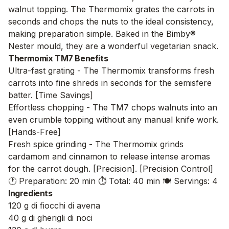
walnut topping. The Thermomix grates the carrots in
seconds and chops the nuts to the ideal consistency,
making preparation simple. Baked in the Bimby®
Nester mould, they are a wonderful vegetarian snack.
Thermomix TM7 Benefits
Ultra-fast grating - The Thermomix transforms fresh
carrots into fine shreds in seconds for the semisfere
batter. [Time Savings]
Effortless chopping - The TM7 chops walnuts into an
even crumble topping without any manual knife work.
[Hands-Free]
Fresh spice grinding - The Thermomix grinds
cardamom and cinnamon to release intense aromas
for the carrot dough. [Precision]. [Precision Control]
🕐 Preparation: 20 min
⏱️ Total: 40 min
🍽️ Servings: 4
Ingredients
120 g di fiocchi di avena
40 g di gherigli di noci