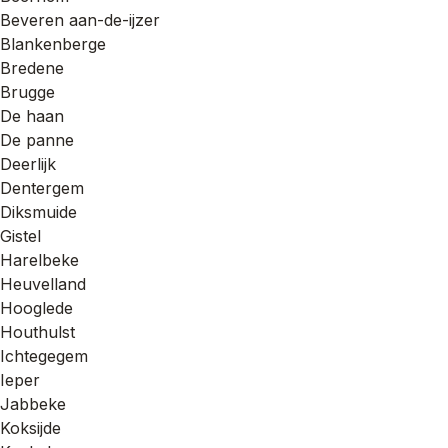
Beveren aan-de-ijzer
Blankenberge
Bredene
Brugge
De haan
De panne
Deerlijk
Dentergem
Diksmuide
Gistel
Harelbeke
Heuvelland
Hooglede
Houthulst
Ichtegegem
Ieper
Jabbeke
Koksijde