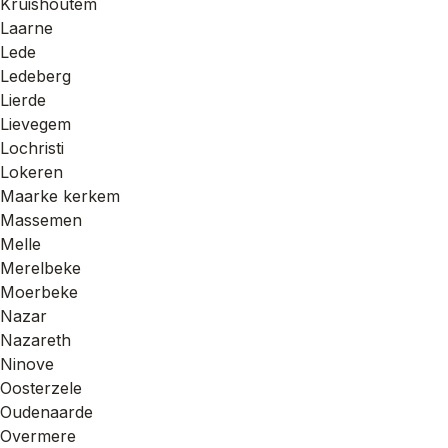
Kruishoutem
Laarne
Lede
Ledeberg
Lierde
Lievegem
Lochristi
Lokeren
Maarke kerkem
Massemen
Melle
Merelbeke
Moerbeke
Nazar
Nazareth
Ninove
Oosterzele
Oudenaarde
Overmere