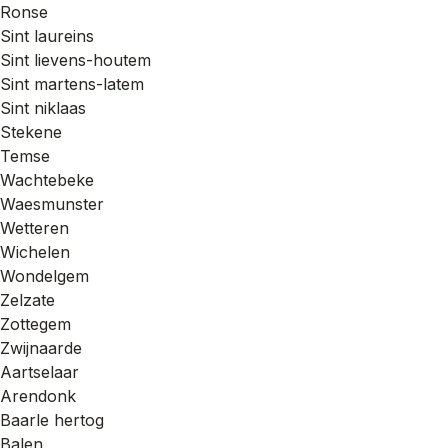
Ronse
Sint laureins
Sint lievens-houtem
Sint martens-latem
Sint niklaas
Stekene
Temse
Wachtebeke
Waesmunster
Wetteren
Wichelen
Wondelgem
Zelzate
Zottegem
Zwijnaarde
Aartselaar
Arendonk
Baarle hertog
Balen