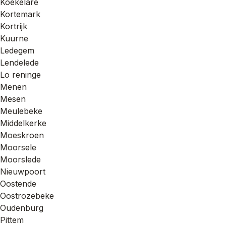
Koekelare
Kortemark
Kortrijk
Kuurne
Ledegem
Lendelede
Lo reninge
Menen
Mesen
Meulebeke
Middelkerke
Moeskroen
Moorsele
Moorslede
Nieuwpoort
Oostende
Oostrozebeke
Oudenburg
Pittem