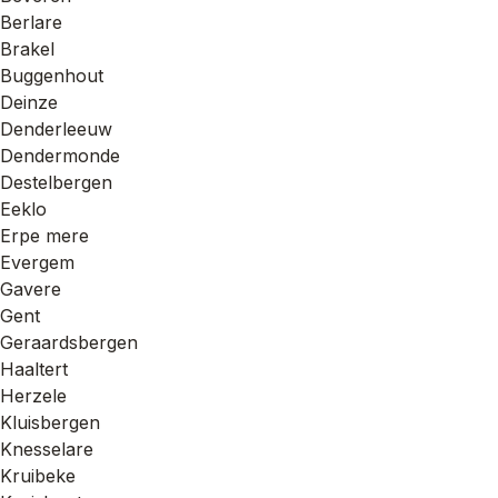
Berlare
Brakel
Buggenhout
Deinze
Denderleeuw
Dendermonde
Destelbergen
Eeklo
Erpe mere
Evergem
Gavere
Gent
Geraardsbergen
Haaltert
Herzele
Kluisbergen
Knesselare
Kruibeke