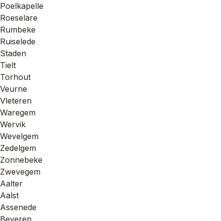
Poelkapelle
Roeselare
Rumbeke
Ruiselede
Staden
Tielt
Torhout
Veurne
Vleteren
Waregem
Wervik
Wevelgem
Zedelgem
Zonnebeke
Zwevegem
Aalter
Aalst
Assenede
Beveren