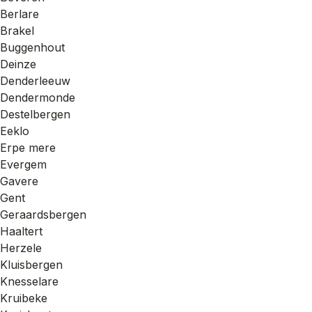
Berlare
Brakel
Buggenhout
Deinze
Denderleeuw
Dendermonde
Destelbergen
Eeklo
Erpe mere
Evergem
Gavere
Gent
Geraardsbergen
Haaltert
Herzele
Kluisbergen
Knesselare
Kruibeke