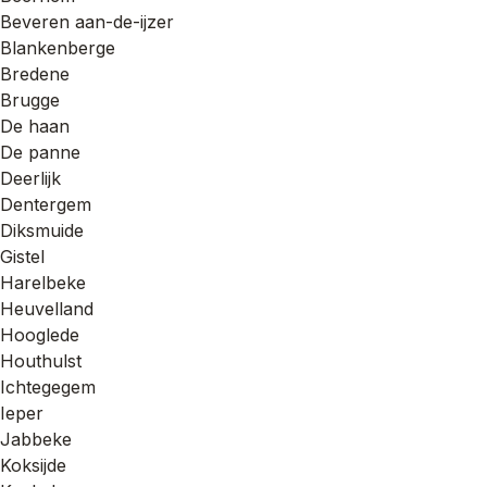
Beveren aan-de-ijzer
Blankenberge
Bredene
Brugge
De haan
De panne
Deerlijk
Dentergem
Diksmuide
Gistel
Harelbeke
Heuvelland
Hooglede
Houthulst
Ichtegegem
Ieper
Jabbeke
Koksijde