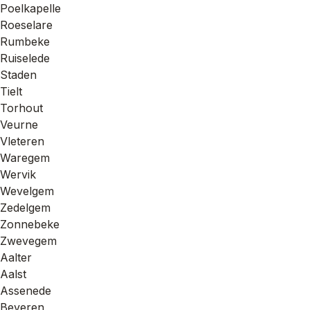
Poelkapelle
Roeselare
Rumbeke
Ruiselede
Staden
Tielt
Torhout
Veurne
Vleteren
Waregem
Wervik
Wevelgem
Zedelgem
Zonnebeke
Zwevegem
Aalter
Aalst
Assenede
Beveren