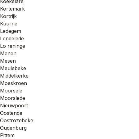
Koekelare
Kortemark
Kortrijk
Kuurne
Ledegem
Lendelede
Lo reninge
Menen
Mesen
Meulebeke
Middelkerke
Moeskroen
Moorsele
Moorslede
Nieuwpoort
Oostende
Oostrozebeke
Oudenburg
Pittem