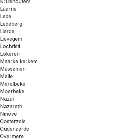
Kruishoutem
Laarne
Lede
Ledeberg
Lierde
Lievegem
Lochristi
Lokeren
Maarke kerkem
Massemen
Melle
Merelbeke
Moerbeke
Nazar
Nazareth
Ninove
Oosterzele
Oudenaarde
Overmere