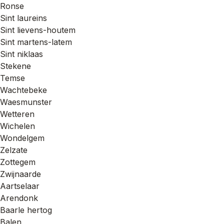
Ronse
Sint laureins
Sint lievens-houtem
Sint martens-latem
Sint niklaas
Stekene
Temse
Wachtebeke
Waesmunster
Wetteren
Wichelen
Wondelgem
Zelzate
Zottegem
Zwijnaarde
Aartselaar
Arendonk
Baarle hertog
Balen