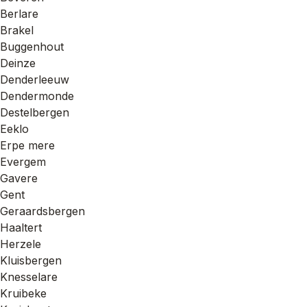
Berlare
Brakel
Buggenhout
Deinze
Denderleeuw
Dendermonde
Destelbergen
Eeklo
Erpe mere
Evergem
Gavere
Gent
Geraardsbergen
Haaltert
Herzele
Kluisbergen
Knesselare
Kruibeke