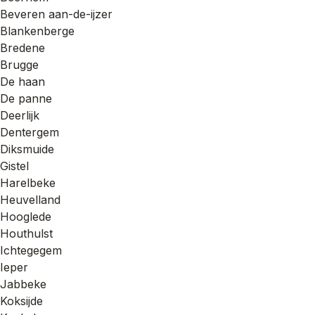
Beveren aan-de-ijzer
Blankenberge
Bredene
Brugge
De haan
De panne
Deerlijk
Dentergem
Diksmuide
Gistel
Harelbeke
Heuvelland
Hooglede
Houthulst
Ichtegegem
Ieper
Jabbeke
Koksijde