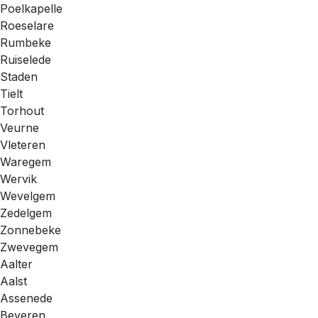
Poelkapelle
Roeselare
Rumbeke
Ruiselede
Staden
Tielt
Torhout
Veurne
Vleteren
Waregem
Wervik
Wevelgem
Zedelgem
Zonnebeke
Zwevegem
Aalter
Aalst
Assenede
Beveren