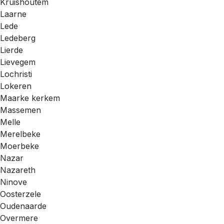
Kruishoutem
Laarne
Lede
Ledeberg
Lierde
Lievegem
Lochristi
Lokeren
Maarke kerkem
Massemen
Melle
Merelbeke
Moerbeke
Nazar
Nazareth
Ninove
Oosterzele
Oudenaarde
Overmere