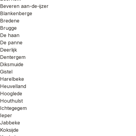
Beveren aan-de-ijzer
Blankenberge
Bredene
Brugge
De haan
De panne
Deerlijk
Dentergem
Diksmuide
Gistel
Harelbeke
Heuvelland
Hooglede
Houthulst
Ichtegegem
Ieper
Jabbeke
Koksijde