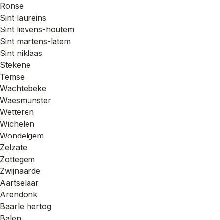
Ronse
Sint laureins
Sint lievens-houtem
Sint martens-latem
Sint niklaas
Stekene
Temse
Wachtebeke
Waesmunster
Wetteren
Wichelen
Wondelgem
Zelzate
Zottegem
Zwijnaarde
Aartselaar
Arendonk
Baarle hertog
Balen