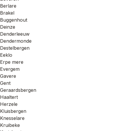
Berlare
Brakel
Buggenhout
Deinze
Denderleeuw
Dendermonde
Destelbergen
Eeklo
Erpe mere
Evergem
Gavere
Gent
Geraardsbergen
Haaltert
Herzele
Kluisbergen
Knesselare
Kruibeke