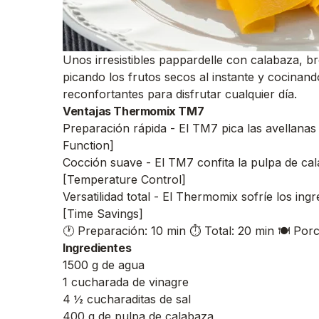
Unos irresistibles pappardelle con calabaza, b
picando los frutos secos al instante y cocinand
reconfortantes para disfrutar cualquier día.
Ventajas Thermomix TM7
Preparación rápida - El TM7 pica las avellanas y
Function]
Cocción suave - El TM7 confita la pulpa de ca
[Temperature Control]
Versatilidad total - El Thermomix sofríe los ing
[Time Savings]
🕐 Preparación: 10 min
⏱️ Total: 20 min
🍽️ Por
Ingredientes
1500 g de agua
1 cucharada de vinagre
4 ½ cucharaditas de sal
400 g de pulpa de calabaza