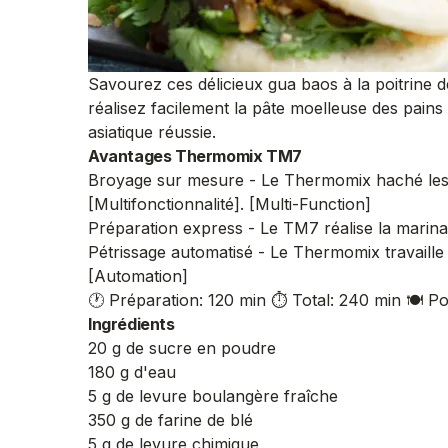
Savourez ces délicieux gua baos à la poitrine
réalisez facilement la pâte moelleuse des pains
asiatique réussie.
Avantages Thermomix TM7
Broyage sur mesure - Le Thermomix haché les c
[Multifonctionnalité]. [Multi-Function]
Préparation express - Le TM7 réalise la marinad
Pétrissage automatisé - Le Thermomix travaille l
[Automation]
🕐 Préparation: 120 min
⏱️ Total: 240 min
🍽️ P
Ingrédients
20 g de sucre en poudre
180 g d'eau
5 g de levure boulangère fraîche
350 g de farine de blé
5 g de levure chimique