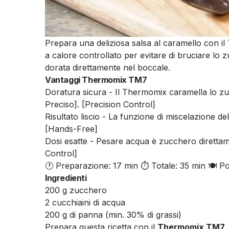
Prepara una deliziosa salsa al caramello con i
a calore controllato per evitare di bruciare lo z
dorata direttamente nel boccale.
Vantaggi Thermomix TM7
Doratura sicura - Il Thermomix caramella lo z
Preciso]. [Precision Control]
Risultato liscio - La funzione di miscelazione 
[Hands-Free]
Dosi esatte - Pesare acqua è zucchero direttame
Control]
🕐 Preparazione: 17 min
⏱️ Totale: 35 min
🍽️ P
Ingredienti
200 g zucchero
2 cucchiaini di acqua
200 g di panna (min. 30% di grassi)
Prepara questa ricetta con il
Thermomix TM7
.