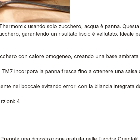
l Thermomix usando solo zucchero, acqua è panna. Questa ri
ucchero, garantendo un risultato liscio è vellutato. Ideale p
ucchero con calore omogeneo, creando una base ambrata sen
del TM7 incorpora la panna fresca fino a ottenere una salsa
nte nel boccale evitando errori con la bilancia integrata d
orzioni: 4
 Prenota una dimostrazione gratuita nelle Fiandre Orientali!