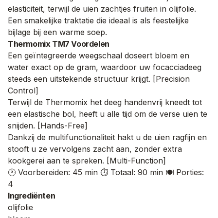
elasticiteit, terwijl de uien zachtjes fruiten in olijfolie.
Een smakelijke traktatie die ideaal is als feestelijke
bijlage bij een warme soep.
Thermomix TM7 Voordelen
Een geïntegreerde weegschaal doseert bloem en
water exact op de gram, waardoor uw focacciadeeg
steeds een uitstekende structuur krijgt. [Precision
Control]
Terwijl de Thermomix het deeg handenvrij kneedt tot
een elastische bol, heeft u alle tijd om de verse uien te
snijden. [Hands-Free]
Dankzij de multifunctionaliteit hakt u de uien ragfijn en
stooft u ze vervolgens zacht aan, zonder extra
kookgerei aan te spreken. [Multi-Function]
🕐 Voorbereiden: 45 min
⏱️ Totaal: 90 min
🍽️ Porties:
4
Ingrediënten
olijfolie