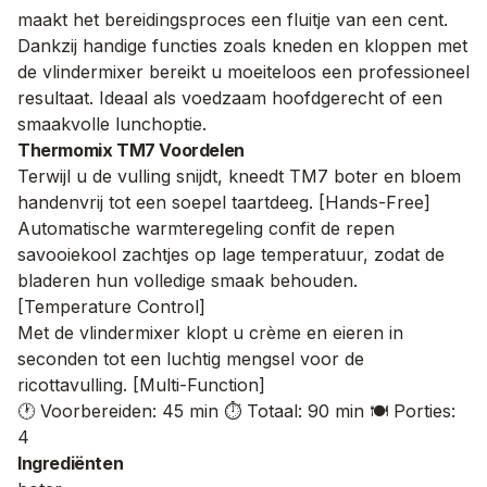
maakt het bereidingsproces een fluitje van een cent.
Dankzij handige functies zoals kneden en kloppen met
de vlindermixer bereikt u moeiteloos een professioneel
resultaat. Ideaal als voedzaam hoofdgerecht of een
smaakvolle lunchoptie.
Thermomix TM7 Voordelen
Terwijl u de vulling snijdt, kneedt TM7 boter en bloem
handenvrij tot een soepel taartdeeg. [Hands-Free]
Automatische warmteregeling confit de repen
savooiekool zachtjes op lage temperatuur, zodat de
bladeren hun volledige smaak behouden.
[Temperature Control]
Met de vlindermixer klopt u crème en eieren in
seconden tot een luchtig mengsel voor de
ricottavulling. [Multi-Function]
🕐 Voorbereiden: 45 min
⏱️ Totaal: 90 min
🍽️ Porties:
4
Ingrediënten