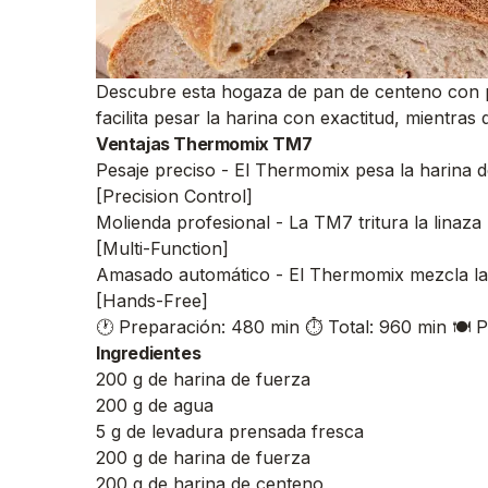
Descubre esta hogaza de pan de centeno con pip
facilita pesar la harina con exactitud, mientras
Ventajas Thermomix TM7
Pesaje preciso - El Thermomix pesa la harina d
[Precision Control]
Molienda profesional - La TM7 tritura la linaza
[Multi-Function]
Amasado automático - El Thermomix mezcla la h
[Hands-Free]
🕐 Preparación: 480 min
⏱️ Total: 960 min
🍽️ 
Ingredientes
200 g de harina de fuerza
200 g de agua
5 g de levadura prensada fresca
200 g de harina de fuerza
200 g de harina de centeno