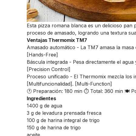
Esta pizza romana blanca es un delicioso pan pl
proceso de amasado, logrando una textura su
Ventajas Thermomix TM7
Amasado automático - La TM7 amasa la masa de
[Hands-Free]
Báscula integrada - Pesa directamente el agua y
[Precision Control]
Proceso unificado - El Thermomix mezcla los ing
[Multifuncionalidad]. [Multi-Function]
🕐 Preparación: 180 min
⏱️ Total: 360 min
🍽️ P
Ingredientes
1400 g de agua
3 g de levadura prensada fresca
100 g de harina integral de trigo
150 g de harina de trigo
aceite