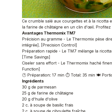
Ce crumble salé aux courgettes et à la ricotta 
la farine de châtaigne en un clin d'œil. Profit
Avantages Thermomix TM7
Précision au gramme - Le Thermomix pèse direc
intégrée]. [Precision Control]
Préparation rapide - Le TM7 mélange la ricott
[Time Savings]
Ciseler sans effort - Le Thermomix haché finemen
Function]
🕐 Préparation: 17 min
⏱️ Total: 35 min
🍽️ Port
Ingrédients
30 g de parmesan
25 g de farine de châtaigne
20 g d'huile d'olive
2 c. à soupe de basilic frais
2 c. à soupe de ciboulette fraîche