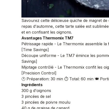
Savourez cette délicieuse quiche de magret de
repas d'automne, cette tarte salée est sublimé
et en confisant les oignons.
Avantages Thermomix TM7
Pétrissage rapide - Le Thermomix assemble la f
[Time Savings]
Découpe uniforme - Le TM7 émince les pommes et
Savings]
Mijotage contrôlé - Le Thermomix confit les oi
[Precision Control]
🕐 Préparation: 30 min
⏱️ Total: 60 min
🍽️ Port
Ingrédients
300 g d'oignons
3 pincées de sel
3 pincées de poivre moulu
40 g de graisse de canard