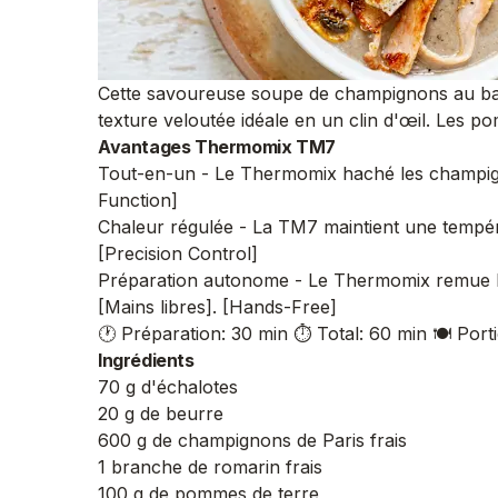
Cette savoureuse soupe de champignons au baco
texture veloutée idéale en un clin d'œil. Les 
Avantages Thermomix TM7
Tout-en-un - Le Thermomix haché les champigno
Function]
Chaleur régulée - La TM7 maintient une tempéra
[Precision Control]
Préparation autonome - Le Thermomix remue la
[Mains libres]. [Hands-Free]
🕐 Préparation: 30 min
⏱️ Total: 60 min
🍽️ Port
Ingrédients
70 g d'échalotes
20 g de beurre
600 g de champignons de Paris frais
1 branche de romarin frais
100 g de pommes de terre