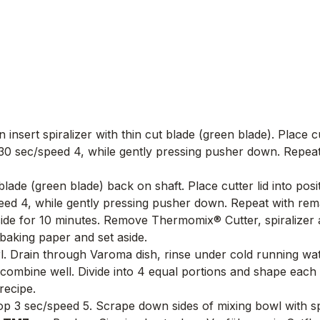
nsert spiralizer with thin cut blade (green blade). Place cu
g 30 sec/speed 4, while gently pressing pusher down. Repeat
blade (green blade) back on shaft.​ Place cutter lid into pos
peed 4, while gently pressing pusher down. Repeat with rem
 aside for 10 minutes. Remove Thermomix® Cutter, spiralizer 
baking paper and set aside.
rl. Drain through Varoma dish, rinse under cold running wat
 combine well. Divide into 4 equal portions and shape each 
recipe.
op 3 sec/speed 5. Scrape down sides of mixing bowl with sp