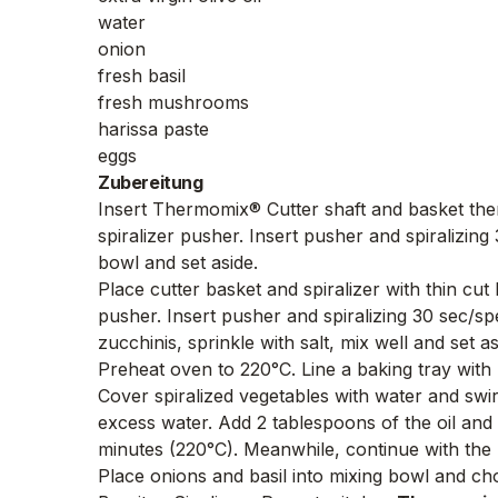
water
onion
fresh basil
fresh mushrooms
harissa paste
eggs
Zubereitung
Insert Thermomix® Cutter shaft and basket then i
spiralizer pusher. Insert pusher and spiralizin
bowl and set aside.
Place cutter basket and spiralizer with thin cut 
pusher. Insert pusher and spiralizing 30 sec/s
zucchinis, sprinkle with salt, mix well and set
Preheat oven to 220°C. Line a baking tray with 
Cover spiralized vegetables with water and swi
excess water. Add 2 tablespoons of the oil and
minutes (220°C). Meanwhile, continue with the 
Place onions and basil into mixing bowl and ch