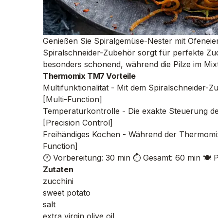
Genießen Sie Spiralgemüse-Nester mit Ofeneie
Spiralschneider-Zubehör sorgt für perfekte Zu
besonders schonend, während die Pilze im Mixt
Thermomix TM7 Vorteile
Multifunktionalität - Mit dem Spiralschneider
[Multi-Function]
Temperaturkontrolle - Die exakte Steuerung de
[Precision Control]
Freihändiges Kochen - Während der Thermomix 
Function]
🕐 Vorbereitung: 30 min
⏱️ Gesamt: 60 min
🍽️ 
Zutaten
zucchini
sweet potato
salt
extra virgin olive oil