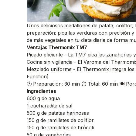
Unos deliciosos medallones de patata, coliflor
preparación: pica las verduras con precisión y
de más vegetales en tu dieta diaria de forma mu
Ventajas Thermomix TM7
Picado eficiente - La TM7 pica las zanahorias y
Cocina sin vigilancia - El Varoma del Thermomix
Mezclado uniforme - El Thermomix integra los h
Function]
🕐 Preparación: 30 min
⏱️ Total: 60 min
🍽️ Por
Ingredientes
600 g de agua
1 cucharadita de sal
500 g de patatas harinosas
150 g de ramilletes de coliflor
150 g de ramilletes de brócoli
50 g de zanahorias