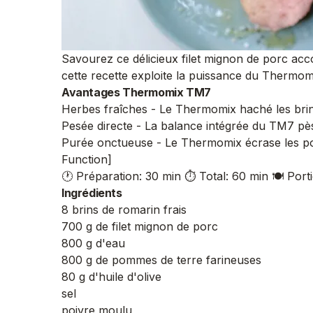
Savourez ce délicieux filet mignon de porc a
cette recette exploite la puissance du Thermo
Avantages Thermomix TM7
Herbes fraîches - Le Thermomix haché les brin
Pesée directe - La balance intégrée du TM7 pèse
Purée onctueuse - Le Thermomix écrase les pom
Function]
🕐 Préparation: 30 min
⏱️ Total: 60 min
🍽️ Port
Ingrédients
8 brins de romarin frais
700 g de filet mignon de porc
800 g d'eau
800 g de pommes de terre farineuses
80 g d'huile d'olive
sel
poivre moulu