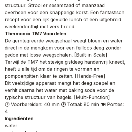
structuur. Strooi er sesamzaad of maanzaad
overheen voor een knapperige korst. Een fantastisch
recept voor een rijk gevulde lunch of een uitgebreid
weekendontbijt met vers brood.
Thermomix TM7 Voordelen
De geïntegreerde weegschaal weegt bloem en water
direct in de mengkom voor een feilloos deeg zonder
gedoe met losse weegschalen. [Built-in Scale]
Terwijl de TM7 het stevige gistdeeg handenvrij kneedt,
heeft u alle tijd om de ringen te vormen en
pompoenpitten klaar te zetten. [Hands-Free]
Dit veelzijdige apparaat mengt het deeg soepel en
verhit daarna het water met baking soda voor de
typische structuur van bagels. [Multi-Function]
🕐 Voorbereiden: 40 min
⏱️ Totaal: 80 min
🍽️ Porties:
4
Ingrediënten
water