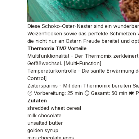
Diese Schoko-Oster-Nester sind ein wunderbar
Weizenflocken sowie das perfekte Schmelzen v
die nicht nur an Ostern Freude bereitet und opt
Thermomix TM7 Vorteile
Multifunktionalität - Der Thermomix zerkleine
Gefäßwechsel. [Multi-Function]
Temperaturkontrolle - Die sanfte Erwärmung d
Control]
Zeitersparnis - Mit dem Thermomix bereiten Sie
🕐 Vorbereitung: 25 min
⏱️ Gesamt: 50 min
🍽️ 
Zutaten
shredded wheat cereal
milk chocolate
unsalted butter
golden syrup
mini chocolate eggs