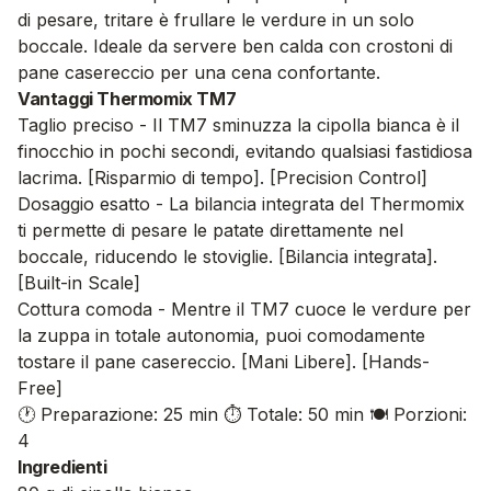
di pesare, tritare è frullare le verdure in un solo
boccale. Ideale da servere ben calda con crostoni di
pane casereccio per una cena confortante.
Vantaggi Thermomix TM7
Taglio preciso - Il TM7 sminuzza la cipolla bianca è il
finocchio in pochi secondi, evitando qualsiasi fastidiosa
lacrima. [Risparmio di tempo]. [Precision Control]
Dosaggio esatto - La bilancia integrata del Thermomix
ti permette di pesare le patate direttamente nel
boccale, riducendo le stoviglie. [Bilancia integrata].
[Built-in Scale]
Cottura comoda - Mentre il TM7 cuoce le verdure per
la zuppa in totale autonomia, puoi comodamente
tostare il pane casereccio. [Mani Libere]. [Hands-
Free]
🕐 Preparazione: 25 min
⏱️ Totale: 50 min
🍽️ Porzioni:
4
Ingredienti